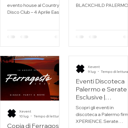
Aprile Easter
evento house al Country
BLACKCHILD PALERM
Edition
Disco Club – 4 Aprile Easter
Edition
Xevent
9 lug
Eventi Discoteca
Palermo e Serate
Esclusive |
XPERIENCE
Scopri gli eventi in
Xevent
discoteca a Palermo firm
10 lug
Tempo di lettura: 1 min
XPERIENCE. Serate
Copia di Ferragosto
esclusive, DJ, location