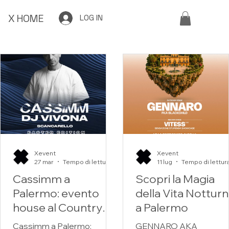
X HOME
LOG IN
Xevent
Xevent
27 mar
Tempo di lettura: 2 min
11 lug
Cassimm a
Scopri la Magia
Palermo: evento
della Vita Nottur
house al Country
a Palermo
Disco Club – 4
Cassimm a Palermo:
GENNARO AKA