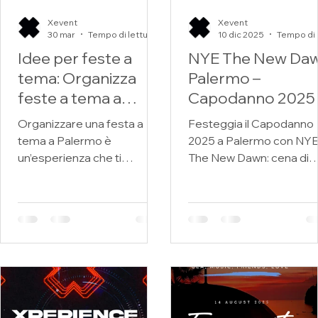
Ferragosto? Situato in una
Xevent
Xevent
location panoramica
30 mar
Tempo di lettura: 4 min
10 dic 2025
Idee per feste a
NYE The New Da
tema: Organizza
Palermo –
feste a tema a
Capodanno 2025 
Palermo
Hotel, Cena di Gal
Organizzare una festa a
Festeggia il Capodanno
Disco & After Par
tema a Palermo è
2025 a Palermo con NY
un’esperienza che ti
The New Dawn: cena di
permette di immergerti
gala, hotel, disco e after
nella vivacità e nel calore di
party con Cristian Vivian
questa città unica. Palermo
Scopri i pacchetti esclusi
non è solo una città ricca di
storia e cultura, ma anche
un luogo perfetto per dare
vita a eventi indimenticabili.
Se stai cercando di
sorprendere i tuoi amici o di