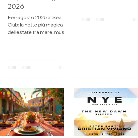
2026
selezionate, rooftop part
eventi speciali e ticket
Ferragosto 2026 al Sea
online. eventi-discoteca
Club: la notte più magica
palermo Eventi Discote
dell’estate tra mare, musica
Palermo: vivi la notte co
e amore Se stai cercando
XPERIENCE Eventi, mus
un’esperienza unica per il
e nightlife a Palermo Cer
tuo Ferragosto 2026 in
i migliori eventi in discot
Sicilia, preparati a vivere
a Palermo? XPERIENCE 
una notte indimenticabile al
un format dedicato alla
Sea Club, dove ogni
nightlife e all’organizzaz
dettaglio è pensato per
di eventi esclusivi a
farti sognare. Il 14 agosto,
Palermo. Creiamo
unisciti a noi per un evento
esperienze che uniscon
esclusivo fatto di cena,
musica, DJ, location
musica dal vivo, DJ set e
selezionate
atmosfere mozzafiato sul
mare. Perché scegliere il
Sea Club per il tuo