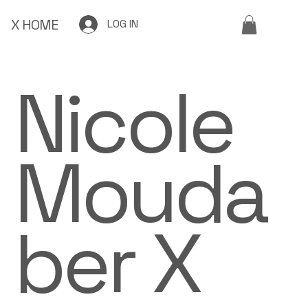
X HOME
LOG IN
Nicole
Mouda
ber X