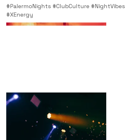
#PalermoNights #ClubCulture #NightVibes
#XEnergy