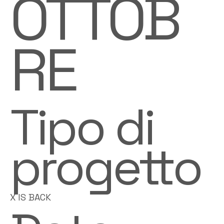
OTTOB
RE
Tipo di
progetto
X IS BACK