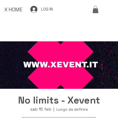
X HOME
LOG IN
No limits - Xevent
sab 15 feb
  |  
Luogo da definire