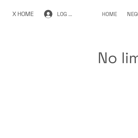
X HOME
LOG IN
HOME
NEG
No li