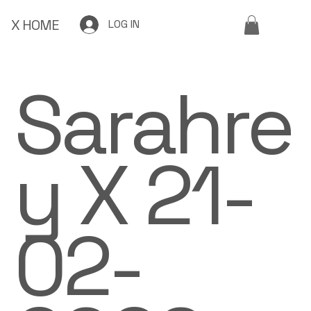
X HOME
LOG IN
Sarahre
y X 21-
02-