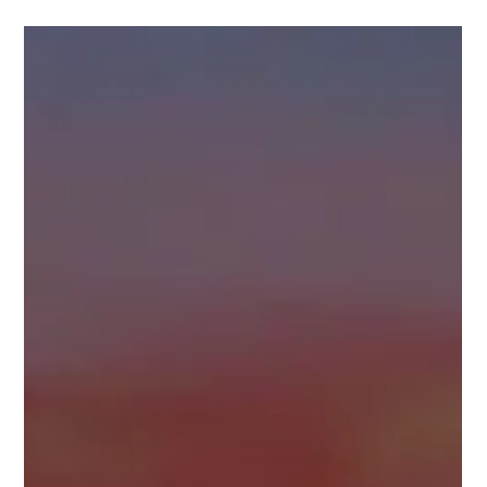
Xevent
11 lug
Tempo di lettura: 2 min
Scopri la Magia della Vita Notturna a
Palermo
GENNARO AKA BLACKCHILD PALERMO